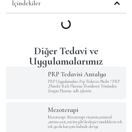
İçindekiler
Diğer Tedavi ve
Uygulamalarımız
PRP Tedavisi Antalya
PRP Uygulamaları Prp Tedavisi Nedir ? PRP
;Platelet Rich Plazma-Trombosit Yönünden
Zengin Plazma adlı işlemin
Mezoterapi
Mezoterapi Mezoterapi vitamin,mineral
,amino asit,enzim gibi besleyici maddelerin tek
tek ya da karışım kalinde deriye