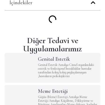
İçindekiler
Diğer Tedavi ve
Uygulamalarımız
Genital Estetik
Genital Estetik Antalya Cinsel organlardaki
estetik ve fonksiyonel bozukluklar hastalar
tarafından kolay kolay paylaşılamayan
,hastaların psikolojilerini
Meme Estetiği
Göğüs (Meme) Estetiği Antalya Meme
Estetiği Antalya: Küçültme, Dikleştirme ve
Büyütme Ameliyatları Meme dokusu, kadınlar