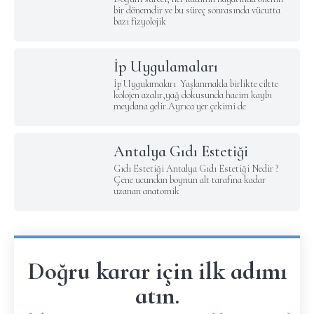
bir dönemdir ve bu süreç sonrasında vücutta
bazı fizyolojik
İp Uygulamaları
İp Uygulamaları Yaşlanmakla birlikte ciltte
kolojen azalır,yağ dokusunda hacim kaybı
meydana gelir.Ayrıca yer çekimi de
Antalya Gıdı Estetiği
Gıdı Estetiği Antalya Gıdı Estetiği Nedir ?
Çene ucundan boynun alt tarafına kadar
uzanan anatomik
Doğru karar için ilk adımı
atın.