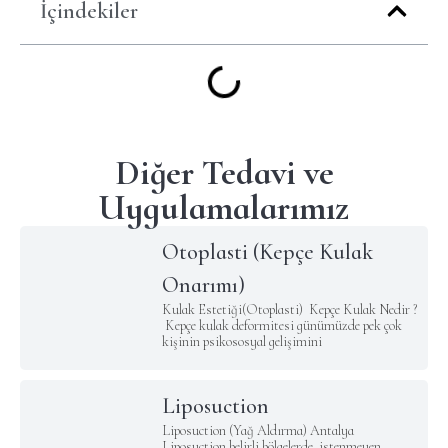
İçindekiler
Diğer Tedavi ve
Uygulamalarımız
Otoplasti (Kepçe Kulak
Onarımı)
Kulak Estetiği(Otoplasti) Kepçe Kulak Nedir ?
Kepçe kulak deformitesi günümüzde pek çok
kişinin psikososyal gelişimini
Liposuction
Liposuction (Yağ Aldırma) Antalya
Liposuction belirli bölgelerde istenmeyen